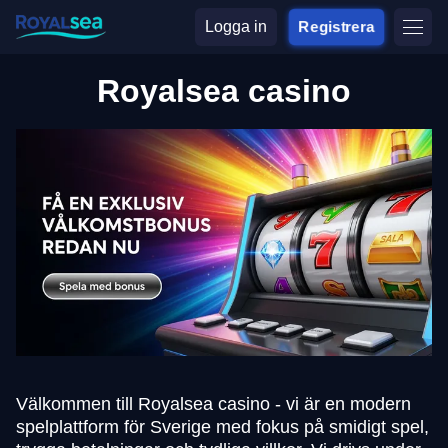
Logga in
Registrera
Royalsea casino
Välkommen till Royalsea casino - vi är en modern
spelplattform för Sverige med fokus på smidigt spel,