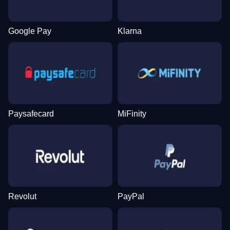
Google Pay
Klarna
Live Baccarat
Spaceman
Gonzo’s Quest
Lightning Dice
Bustabit
The Dog House
Evolution Gaming
Pragmatic Play
NetEnt
Evolution Gaming
Independent
Pragmatic Play
Paysafecard
MiFinity
Live Blackjack
Lucky Crumbling
Book of Dead
Lightning Roulette
JetX
Dead or Alive II
Evolution Gaming
Gamzix
Play’n GO
Evolution Gaming
Smartsoft Gaming
NetEnt
Revolut
PayPal