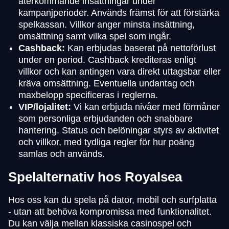
återkommande insättningar under
kampanjperioder. Används främst för att förstärka
spelkassan. Villkor anger minsta insättning,
omsättning samt vilka spel som ingår.
Cashback:
Kan erbjudas baserat på nettoförlust
under en period. Cashback krediteras enligt
villkor och kan antingen vara direkt uttagsbar eller
kräva omsättning. Eventuella undantag och
maxbelopp specificeras i reglerna.
VIP/lojalitet:
Vi kan erbjuda nivåer med förmåner
som personliga erbjudanden och snabbare
hantering. Status och belöningar styrs av aktivitet
och villkor, med tydliga regler för hur poäng
samlas och används.
Spelalternativ hos Royalsea
Hos oss kan du spela på dator, mobil och surfplatta
- utan att behöva kompromissa med funktionalitet.
Du kan välja mellan klassiska casinospel och