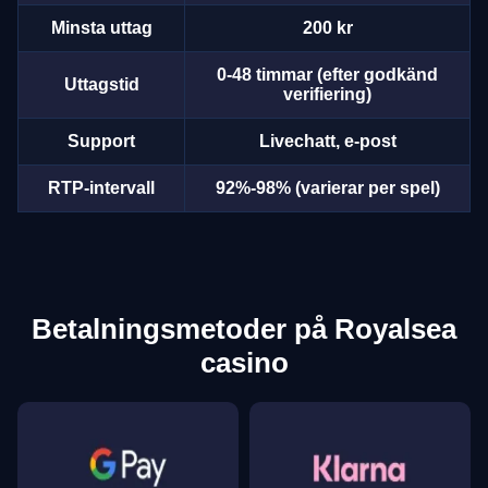
Evolution Gaming
Pragmatic Play
Pragmatic Play
Evolution Gaming
SoftSwiss
NetEnt
Minsta uttag
200 kr
0-48 timmar (efter godkänd
Uttagstid
verifiering)
Support
Livechatt, e‑post
Side Bet City
Aviator
Sweet Bonanza
Mega Ball
Tower X
Wolf Gold
RTP-intervall
92%-98% (varierar per spel)
Evolution Gaming
Spribe
Pragmatic Play
Evolution Gaming
Smart Soft
Pragmatic Play
Betalningsmetoder på Royalsea
casino
Dragon Tiger
Crash
Legacy of Dead
Dream Catcher
Bustabit
Big Bass Bonanza
Evolution Gaming
Roobet
Play’n GO
Evolution Gaming
Independent
Pragmatic Play