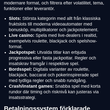
modernare format, och filtrera efter volatilitet, tema,
funktioner eller leverantör.
Slots:
Största kategorin med allt från klassiska
fruktslots till moderna videoautomater med
bonusköp, multiplikatorer och jackpotelement.
Live casino:
Spela med live-dealers i realtid,
exempelvis roulette, blackjack och spelshow-
format.
Jackpotspel:
Utvalda titlar kan erbjuda
progressiva eller fasta jackpottar. Regler och
insatskrav framgår i respektive spel.
Bordsspel:
Digitala varianter av roulette,
blackjack, baccarat och pokerinspirerade spel
med tydliga regler och snabb rundgång.
Crash/instant games:
Snabba spel med korta
rundor där timing och risknivå kan justeras via
insatsstrategi.
Betalningssystem förklarade