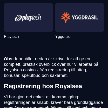
Playtech
Yggdrasil
Obs:
Innehållet nedan är skrivet för att ge en
komplett, praktisk överblick över hur vi arbetar på
Royalsea casino - från registrering till uttag,
bonusar, spelutbud och säkerhet.
Registrering hos Royalsea
Vi har gjort det enkelt att komma igång:
registreringen är snabb, kräver bara grundläggande