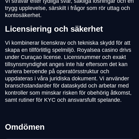
Vi strävar efter tydliga svar, sakliga lösningar och en
trygg upplevelse, särskilt i frågor som rör uttag och
kontosäkerhet.
Licensiering och säkerhet
Vi kombinerar licenskrav och tekniska skydd för att
skapa en tillförlitlig spelmiljö. Royalsea casino drivs
under Curaçao license. Licensnummer och exakt
tillsynsmyndighet anges inte här eftersom det kan
variera beroende på operatörsstruktur och
uppdateras i våra juridiska dokument. Vi använder
branschstandarder för dataskydd och arbetar med
kontroller som minskar risken för obehörig åtkomst,
samt rutiner för KYC och ansvarsfullt spelande.
Omdömen